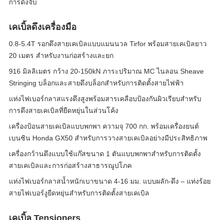
การดึงจับ
เคเบิ้ลดึงเครื่องมือ
0.8-5.4T รอกดึงสายเคเบิลแบบแมนนวล Tirfor พร้อมสายเคเบิลยาว
20 เมตร สำหรับงานก่อสร้างและยก
916 มิลลิเมตร กว้าง 20-150kN ภาระปริมาณ MC ไนลอน Sheave
Stringing บล็อกและสายดึงบล็อกสําหรับการติดตั้งสายไฟฟ้า
แท่งไฟเบอร์กลาสแรงดึงสูงพร้อมสารเคลือบป้องกันผิวเรียบสำหรับ
การดึงสายเคเบิลที่ยืดหยุ่นในส่วนโค้ง
เครื่องป้อนสายเคเบิลแบบพกพา ความจุ 700 กก. พร้อมเครื่องยนต์
เบนซิน Honda GX50 สำหรับการวางสายเคเบิลอย่างมีประสิทธิภาพ
เครื่องกว้านดึงแบบใช้แก๊สขนาด 1 ตันแบบพกพาสำหรับการติดตั้ง
สายเคเบิลและการก่อสร้างสาธารณูปโภค
แท่งไฟเบอร์กลาสน้ำหนักเบาขนาด 4-16 มม. แบบผลัก-ดึง – แท่งร้อย
สายไฟเบอร์งูยืดหยุ่นสำหรับการติดตั้งสายเคเบิล
เคเบิ้ล Tensioners