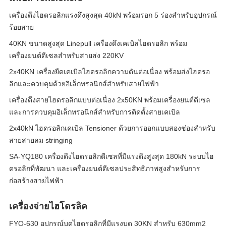
เครื่องดึงไฮดรอลิกแรงดึงสูงสุด 40kN พร้อมรอก 5 ร่องสำหรับอุปกรณ์
ร้อยสาย
40KN ขนาดสูงสุด Linepull เครื่องดึงเคเบิลไฮดรอลิก พร้อม
เครื่องยนต์ดีเซลสําหรับสายส่ง 220KV
2x40KN เครื่องยืดเคเบิลไฮดรอลิกความดันต่อเนื่อง พร้อมส่งไฮดรอ
ลิกและควบคุมด้วยอิเล็กทรอนิกส์สําหรับสายไฟฟ้า
เครื่องดึงสายไฮดรอลิกแบบต่อเนื่อง 2x50KN พร้อมเครื่องยนต์ดีเซล
และการควบคุมอิเล็กทรอนิกส์สำหรับการติดตั้งสายเคเบิล
2x40kN ไฮดรอลิกเคเบิล Tensioner ด้วยการออกแบบสองช่องสําหรับ
สายสายลม stringing
SA-YQ180 เครื่องดึงไฮดรอลิกดีเซลที่มีแรงดึงสูงสุด 180kN ระบบไฮ
ดรอลิกที่พัฒนา และเครื่องยนต์ดีเซลประสิทธิภาพสูงสําหรับการ
ก่อสร้างสายไฟฟ้า
เครื่องจ่ายไฮโดรลิค
FYQ-630 อุปกรณ์บดไฮดรอลิกที่มีแรงบด 30KN สําหรับ 630mm2