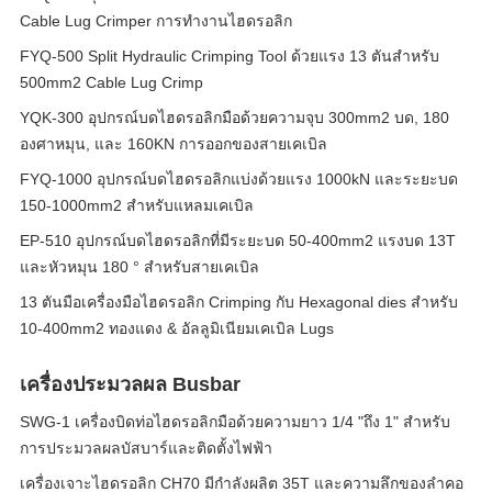
Cable Lug Crimper การทํางานไฮดรอลิก
FYQ-500 Split Hydraulic Crimping Tool ด้วยแรง 13 ตันสําหรับ
500mm2 Cable Lug Crimp
YQK-300 อุปกรณ์บดไฮดรอลิกมือด้วยความจุบ 300mm2 บด, 180
องศาหมุน, และ 160KN การออกของสายเคเบิล
FYQ-1000 อุปกรณ์บดไฮดรอลิกแบ่งด้วยแรง 1000kN และระยะบด
150-1000mm2 สําหรับแหลมเคเบิล
EP-510 อุปกรณ์บดไฮดรอลิกที่มีระยะบด 50-400mm2 แรงบด 13T
และหัวหมุน 180 ° สําหรับสายเคเบิล
13 ตันมือเครื่องมือไฮดรอลิก Crimping กับ Hexagonal dies สําหรับ
10-400mm2 ทองแดง & อัลลูมิเนียมเคเบิล Lugs
เครื่องประมวลผล Busbar
SWG-1 เครื่องบิดท่อไฮดรอลิกมือด้วยความยาว 1/4 "ถึง 1" สําหรับ
การประมวลผลบัสบาร์และติดตั้งไฟฟ้า
เครื่องเจาะไฮดรอลิก CH70 มีกําลังผลิต 35T และความลึกของลําคอ