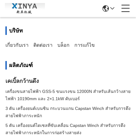
บริษัท
เกี่ยวกับเรา
ติดต่อเรา
บล็อก
การแก้ไข
ผลิตภัณฑ์
เคเบิ้ลกว้านดึง
เครื่องขนสายไฟฟ้า GSS-5 ขนแรงขน 12000N สําหรับเส้นกว้างสาย
ไฟฟ้า 10190mm และ 2×1.1kW ดับเบอร์
3 ตัน เครื่องยนต์เบนซิน กระบวนแกน Capstan Winch สําหรับการดึง
สายไฟฟ้าภาระหนัก
5 ตัน เครื่องยนต์ไดเซลที่ขับเคลื่อน Capstan Winch สําหรับการดึง
สายไฟฟ้าภาระหนักในการก่อสร้างสายส่ง