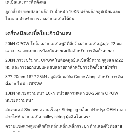
เคเบิลและการติดตั้งท่อ
ลูกกลิ้งสายเคเบิลสามล้อ รับน้ำหนัก 10KN พร้อมล้ออลูมิเนียมและ
ไนลอน สำหรับการวางสายเคเบิลใต้ดิน
เครื่องมือเคเบิ้ลใยแก้วนำแสง
20kN OPGW โบล็อคสายเคเบิลพูลี่ที่มีกว้างสายเคเบิลสูงสุด 22 มม
และการออกแบบการป้องกันสายเคเบิลสําหรับการติดตั้งสายส่ง
20kN ภาระปริมาณ OPGW โบล็อคพูลย์เคเบิลที่มีความจุสูงสุด Ø22
มม และการออกแบบแผ่นสับสลายต่ําสําหรับการติดตั้งสายไฟฟ้า
8?? 20mm 16?? 25kN อลูมิเนียมสกัด Come Along สําหรับการติด
ตั้งสายไฟฟ้า OPGW
10kN หน่วยความหนา 10kN หน่วยความหนา 10-25mm OPGW
หน่วยความหนา
สแตนเลส Sheave ความเร็วสูง Stringing บล็อก ปรับปรุง OEM เวลา
สายไฟฟ้าสายเคเบิล pulley string ผู้ผลิตโดยตรง
ความแข็งแรงสูงเหล็กดัดเหล็กเหล็กเหล็กกระปุก ด้านสองดึงห่อสาย