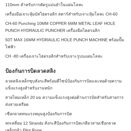
110mm สําหรับการตัดรูแม่นยําในแผ่นโลหะ
เครื่องมือเจาะหุ้มบัสไฮดรอลิก สตาร์สําหรับเจาะหุ้มโลหะ CH-60
CH-60 Punching 10MM COPPER 6MM METAL LEAF HOLE
PUNCH HYDRAULIC PUNCHER เครื่องฉีดไฮดรอลิก
50T MAX 16MM HYDRAULIC HOLE PUNCH MACHINE พร้อมปั๊ม
ไฟฟ้า
CH -80 เครื่องเจาะไฮดรอลิกสําหรับเจาะรูบนแผ่นโลหะ
ป้องกันการบิดลวดสลิง
ลวดสลิงเหล็กชุบสังกะสีพร้อมดีไซน์ป้องกันการบิดและทอด้วยความ
แข็งแรงสูงสำหรับงานหนัก
สายไหมเหล็ก 20 มม ความแข็งแรงสูงต่อต้านการบิดสําหรับสายการ
ส่งสายเครียด
เชือกลวดทนแรงหมุนสูงป้องกันการบิด
หกเหลี่ยม 12 Strands สังกะสีป้องกันการบิดเกลียวสายเชือกลวด
เหล็กกล้า Pilot Rope