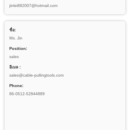
jinlei882007@hotmail.com
ชื่อ:
Ms. Jin
Position:
sales
อีเมล :
sales@cable-pullingtools.com
Phone:
86-0512-52844889