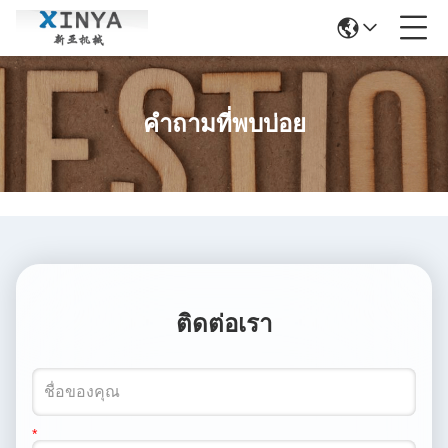
คำถามที่พบบ่อย
ติดต่อเรา