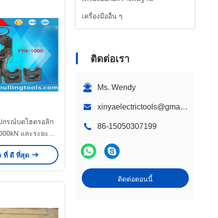
เครื่องมืออื่น ๆ
ติดต่อเรา
Ms. Wendy
xinyaelectrictools@gmail.com
ปกรณ์บดไฮดรอลิก
86-15050307199
1000kN และระยะบด
m2 สําหรับแหลม
ี่ ดี ที่สุด
เคเบิล
ติดต่อตอนนี้