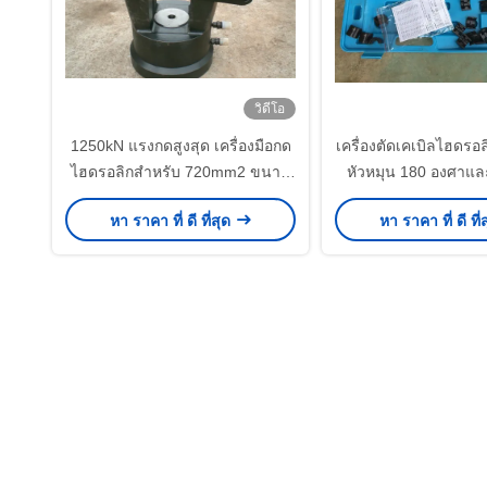
วิดีโอ
1250kN แรงกดสูงสุด เครื่องมือกด
เครื่องตัดเคเบิลไฮดรอลิ
ไฮดรอลิกสําหรับ 720mm2 ขนาด
หัวหมุน 180 องศาและเ
ตัวนํากับปั๊มน้ํามัน 100Mpa เครื่อง
เปลี่ยนเร็วสําหรับกา
หา ราคา ที่ ดี ที่สุด
หา ราคา ที่ ดี ที่
มือสตริงสายส่ง
ปั๊มมือ