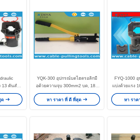
draulic
YQK-300 อุปกรณ์บดไฮดรอลิกมื
FYQ-1000 อุ
 13 ตันสําห
อด้วยความจุบ 300mm2 บด, 180
แบ่งด้วยแรง 
Lug Crimp
องศาหมุน, และ 160KN การออก
150-1000m
สุด
หา ราคา ที่ ดี ที่สุด
หา ราคา ท
ของสายเคเบิล