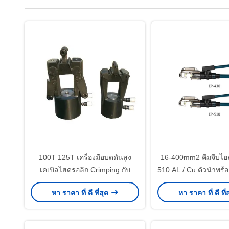
100T 125T เครื่องมือบดดันสูง
16-400mm2 คีมจีบไฮ
เคเบิลไฮดรอลิก Crimping กับ
510 AL / Cu ตัวนำพร้
750bar Honda ปั๊มน้ํามันเบน
CE
หา ราคา ที่ ดี ที่สุด
หา ราคา ที่ ดี ที่
ซินสําหรับ ACSR คอนดักเตอร์