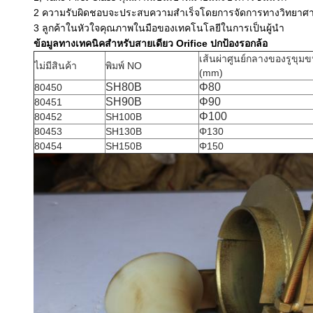
2 ความรับผิดชอบจะประสบความสำเร็จโดยการจัดการทางวิทยาศา
3 ลูกค้าในหัวใจคุณภาพในมือของเทคโนโลยีในการเป็นผู้นำ
ข้อมูลทางเทคนิคสำหรับสายเดียว Orifice ปกป้องรอกล้อ
เส้นผ่าศูนย์กลางของรูขุม
ไม่มีสินค้า
พิมพ์ NO
(mm)
SH80B
Φ80
80450
SH90B
Φ90
80451
Φ100
80452
SH100B
80453
SH130B
Φ130
80454
SH150B
Φ150