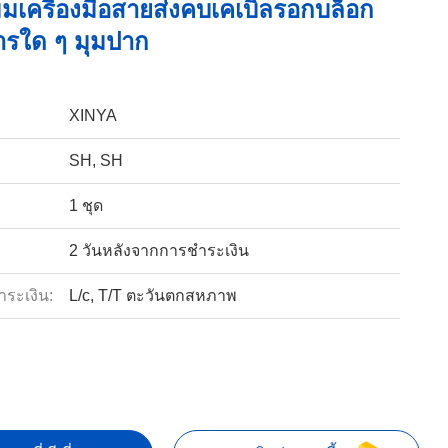
มเครื่องมือสายส่งคบเคเบิ้ลรอกบล็อก
ารใด ๆ มุมปาก
XINYA
SH, SH
1 ชุด
2 วันหลังจากการชำระเงิน
ำระเงิน:
L/c, T/T ตะวันตกสหภาพ