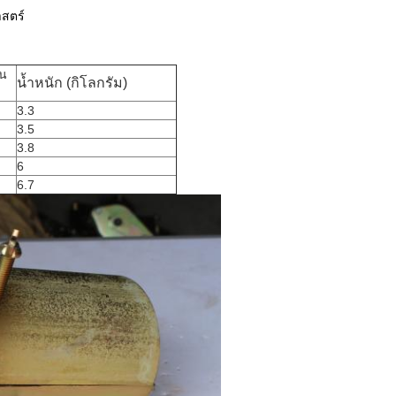
สตร์
ขน
น้ำหนัก (กิโลกรัม)
3.3
3.5
3.8
6
6.7